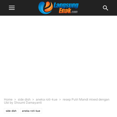
Home
side dish
aneka roti-kue
resep Putri Mandi mixed dengan
Ubi by Shoumi Damayanti
side dish
aneka roti-kue