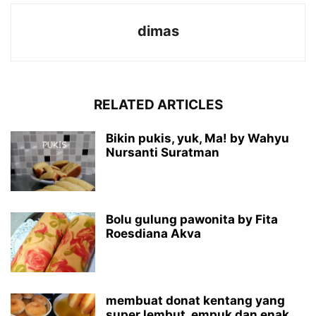
dimas
RELATED ARTICLES
Bikin pukis, yuk, Ma! by Wahyu
Nursanti Suratman
Bolu gulung pawonita by Fita
Roesdiana Akva
membuat donat kentang yang
super lembut, empuk dan enak