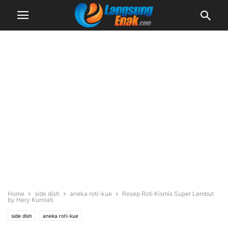
Home
side dish
aneka roti-kue
Resep Roti Kismis Super Lembut
by Hery Kurniati
side dish
aneka roti-kue