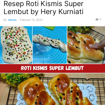
Resep Roti Kismis Super
Lembut by Hery Kurniati
0
By
dimas
-
Februari 15, 2022