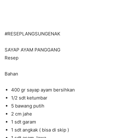
#RESEPLANGSUNGENAK
SAYAP AYAM PANGGANG
Resep
Bahan
400 gr sayap ayam bersihkan
1/2 sdt ketumbar
5 bawang putih
2 cm jahe
1 sdt garam
1 sdt angkak ( bisa di skip )
1 sdt asam Jawa