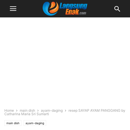
Home
main dish
ayam-daging
resep SAYAP AYAM PANGGANG by
Catharina Maria Sri Sumarti
main dish
ayam-daging