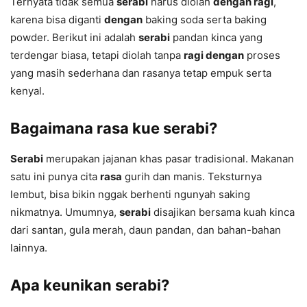
Ternyata tidak semua
serabi
harus diolah
dengan ragi
,
karena bisa diganti
dengan
baking soda serta baking
powder. Berikut ini adalah
serabi
pandan kinca yang
terdengar biasa, tetapi diolah tanpa
ragi dengan
proses
yang masih sederhana dan rasanya tetap empuk serta
kenyal.
Bagaimana rasa kue serabi?
Serabi
merupakan jajanan khas pasar tradisional. Makanan
satu ini punya cita
rasa
gurih dan manis. Teksturnya
lembut, bisa bikin nggak berhenti ngunyah saking
nikmatnya. Umumnya,
serabi
disajikan bersama kuah kinca
dari santan, gula merah, daun pandan, dan bahan-bahan
lainnya.
Apa keunikan serabi?