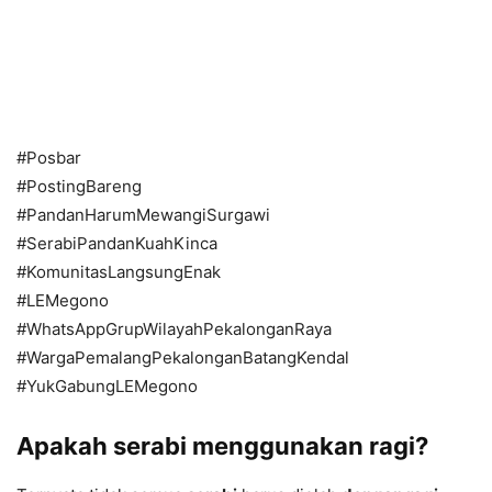
#Posbar
#PostingBareng
#PandanHarumMewangiSurgawi
#SerabiPandanKuahKinca
#KomunitasLangsungEnak
#LEMegono
#WhatsAppGrupWilayahPekalonganRaya
#WargaPemalangPekalonganBatangKendal
#YukGabungLEMegono
Apakah serabi menggunakan ragi?