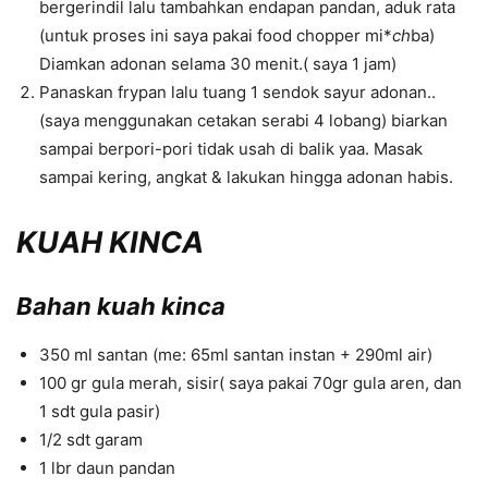
bergerindil lalu tambahkan endapan pandan, aduk rata
(untuk proses ini saya pakai food chopper mi*
ch
ba)
Diamkan adonan selama 30 menit.( saya 1 jam)
Panaskan frypan lalu tuang 1 sendok sayur adonan..
(saya menggunakan cetakan serabi 4 lobang) biarkan
sampai berpori-pori tidak usah di balik yaa. Masak
sampai kering, angkat & lakukan hingga adonan habis.
KUAH KINCA
Bahan kuah kinca
350 ml santan (me: 65ml santan instan + 290ml air)
100 gr gula merah, sisir( saya pakai 70gr gula aren, dan
1 sdt gula pasir)
1/2 sdt garam
1 lbr daun pandan