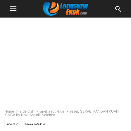
Home
side dish
aneka roti-kue
resep SERABI PANDAN KUAH
KINCA by Novi Astutik Solekha
side dish
aneka roti-kue