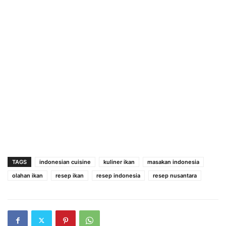
TAGS
indonesian cuisine
kuliner ikan
masakan indonesia
olahan ikan
resep ikan
resep indonesia
resep nusantara