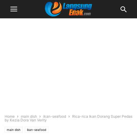
Home
main dish
ikan-seafood
Rica-rica Ikan Dorang Super Pedas
by Kezia Dora Van Verity
main dish
ikan-seafood