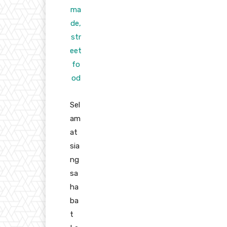
Sel
am
at
sia
ng
sa
ha
ba
t