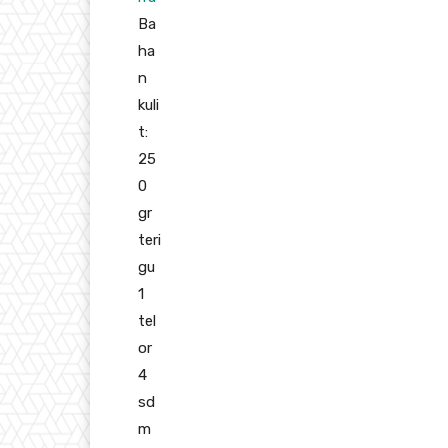
Ba
ha
n
kuli
t:
25
0
gr
teri
gu
1
tel
or
4
sd
m