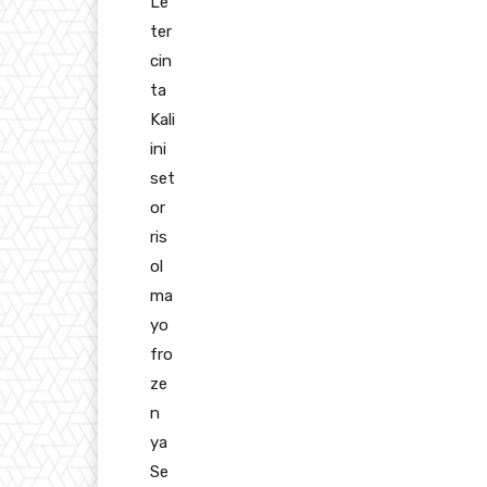
Le
ter
cin
ta
Kali
ini
set
or
ris
ol
ma
yo
fro
ze
n
ya
Se