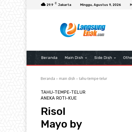
C
29.9
Jakarta
Minggu, Agustus 9, 2026
M
Beranda
Main Dish
Side Dish
Othe
Beranda
main dish
tahu-tempe-telur
TAHU-TEMPE-TELUR
ANEKA ROTI-KUE
Risol
Mayo by