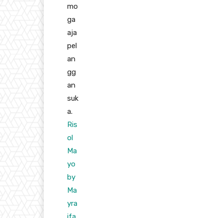
mo
ga
aja
pel
an
gg
an
suk
a.
Ris
ol
Ma
yo
by
Ma
yra
ifa