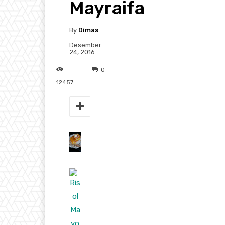
Mayraifa
By
Dimas
Desember
24, 2016
0
12457