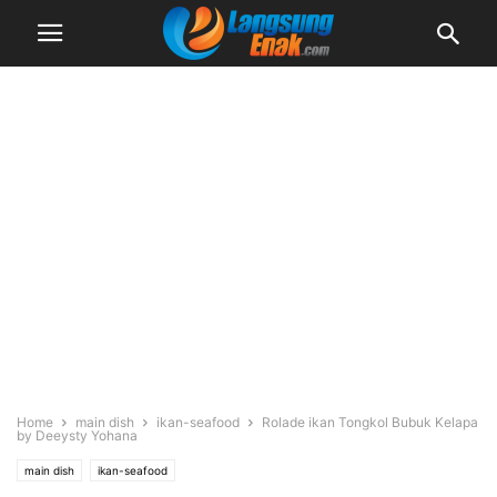
Home
main dish
ikan-seafood
Rolade ikan Tongkol Bubuk Kelapa
by Deeysty Yohana
main dish
ikan-seafood