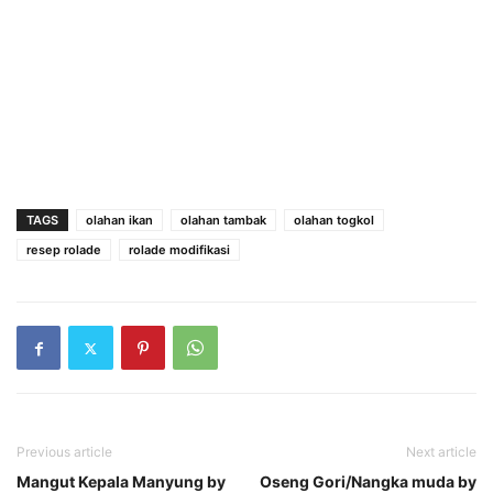
TAGS
olahan ikan
olahan tambak
olahan togkol
resep rolade
rolade modifikasi
Previous article
Next article
Mangut Kepala Manyung by
Oseng Gori/Nangka muda by