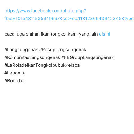
https://www.facebook.com/photo.php?
fbid=10154811535649697&set=oa.1131236643642345&type
baca juga olahan ikan tongkol kami yang lain
disini
#Langsungenak #ResepLangsungenak
#KomunitasLangsungenak #FBGroupLangsungenak
#LeRoladeikanTongkolbubukKelapa
#Lebonita
#Bonichall