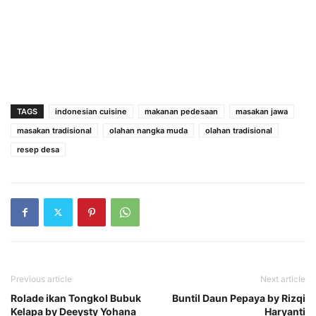
TAGS
indonesian cuisine
makanan pedesaan
masakan jawa
masakan tradisional
olahan nangka muda
olahan tradisional
resep desa
Previous article
Next article
Rolade ikan Tongkol Bubuk
Buntil Daun Pepaya by Rizqi
Kelapa by Deeysty Yohana
Haryanti