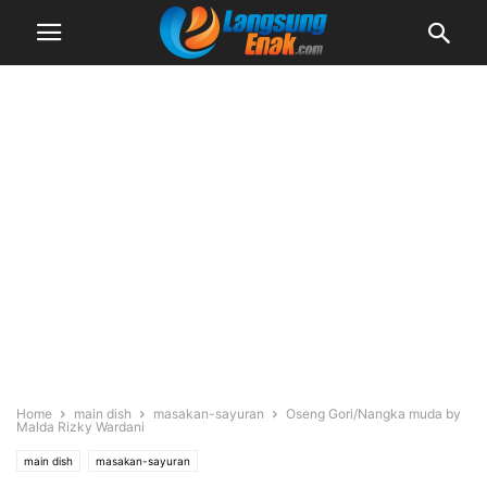
Home
main dish
masakan-sayuran
Oseng Gori/Nangka muda by
Malda Rizky Wardani
main dish
masakan-sayuran