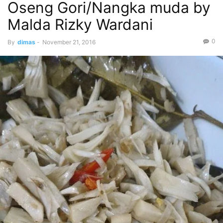
Oseng Gori/Nangka muda by
Malda Rizky Wardani
0
By
dimas
-
November 21, 2016