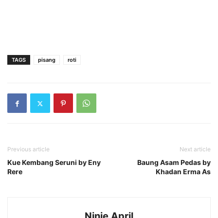
TAGS
pisang
roti
Previous article
Next article
Kue Kembang Seruni by Eny
Baung Asam Pedas by
Rere
Khadan Erma As
Ninie April