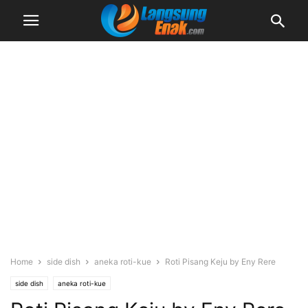
Home
side dish
aneka roti-kue
Roti Pisang Keju by Eny Rere
side dish
aneka roti-kue