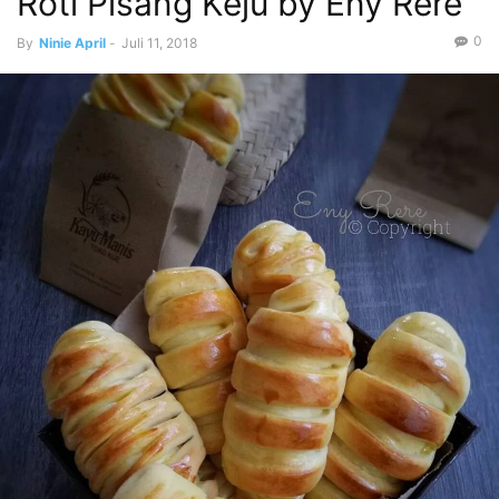
Roti Pisang Keju by Eny Rere
0
By
Ninie April
-
Juli 11, 2018