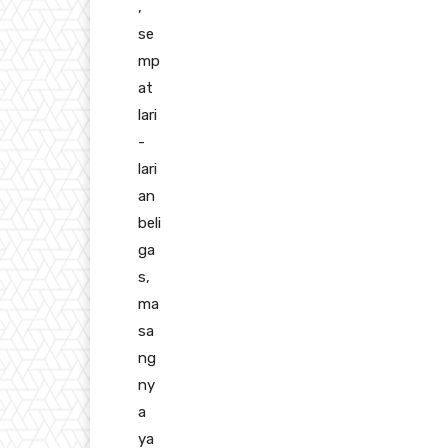
,
se
mp
at
lari
-
lari
an
beli
ga
s,
ma
sa
ng
ny
a
ya