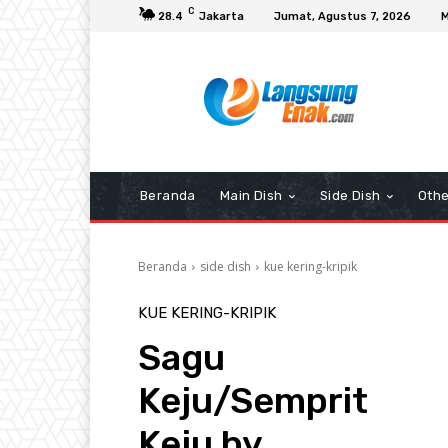
C
28.4
Jakarta
Jumat, Agustus 7, 2026
M
Beranda
Main Dish
Side Dish
Othe
Beranda
side dish
kue kering-kripik
KUE KERING-KRIPIK
Sagu
Keju/Semprit
Keju by