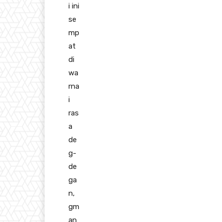
i ini
se
mp
at
di
wa
rna
i
ras
a
de
g-
de
ga
n,
gm
an