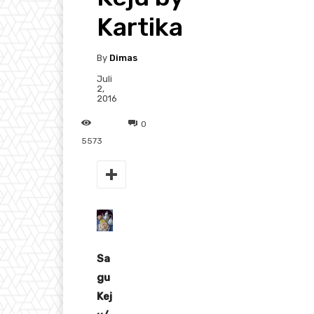
Kartika
By
Dimas
Juli
2,
2016
0
5573
Sa
gu
Kej