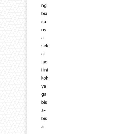
ng
bia
sa
ny
a
sek
ali
jad
i ini
kok
ya
ga
bis
a-
bis
a.