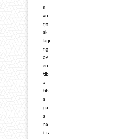
a
en
gg
ak
lagi
ng
ov
en
tib
a-
tib
a
ga
s
ha
bis