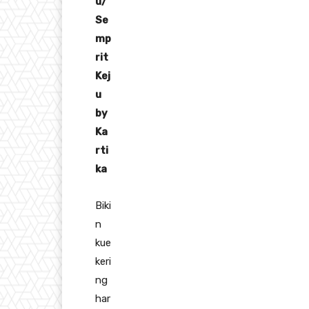
u/
Se
mp
rit
Kej
u
by
Ka
rti
ka
Biki
n
kue
keri
ng
har