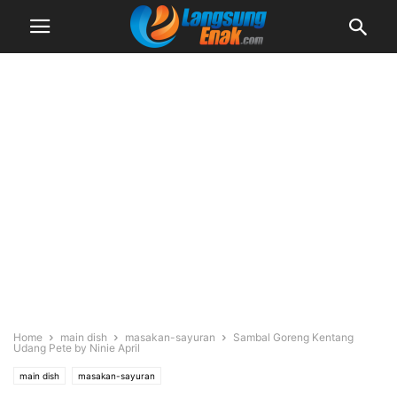
Home
main dish
masakan-sayuran
Sambal Goreng Kentang
Udang Pete by Ninie April
main dish
masakan-sayuran