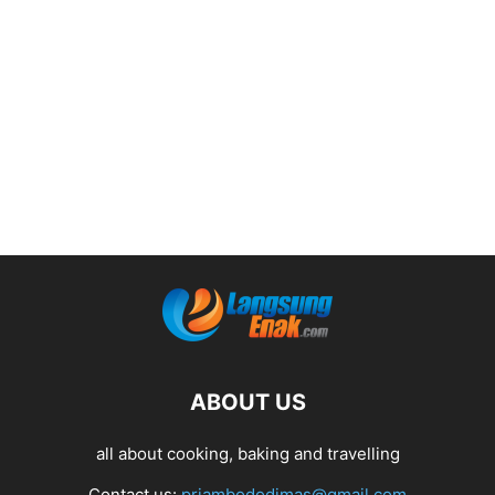
ABOUT US
all about cooking, baking and travelling
Contact us:
priambododimas@gmail.com