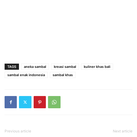
TAGS
aneka sambal
kreasi sambal
kuliner khas bali
sambal enak indonesia
sambal khas
Previous article
Next article