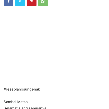
#reseplangsungenak
Sambal Matah
Selamat siang semuanya.