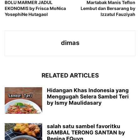
BOLU MARMER JADUL
Martabak Manis Teflon
EKONOMIS by Frisca MoNica
Lembut dan Bersarang by
YosephiNe Hutagaol
Izzatul Fauziyah
dimas
RELATED ARTICLES
Hidangan Khas Indonesia yang
Menggugah Selera Sambel Teri
by Ismy Maulidasary
salah satu sambel favoritku
SAMBAL TERONG SANTAN by
Regina EQuyn