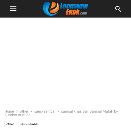
Home
other
saus-sambal
sambal khas Bali Sambal Matah by
Auntiec Auntiec
other
saus-sambal