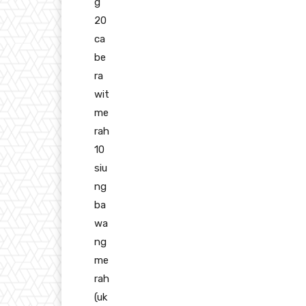
g
20
ca
be
ra
wit
me
rah
10
siu
ng
ba
wa
ng
me
rah
(uk