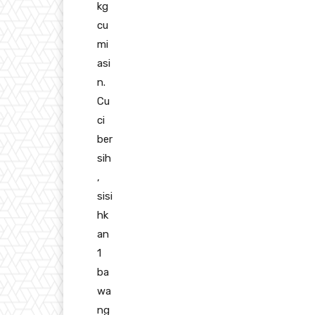
kg
cu
mi
asi
n.
Cu
ci
ber
sih
,
sisi
hk
an
1
ba
wa
ng