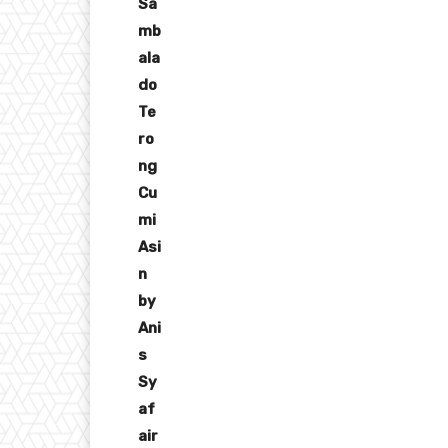
Sa
mb
ala
do
Te
ro
ng
Cu
mi
Asi
n
by
Ani
s
Sy
af
air