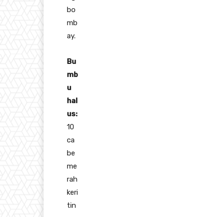
bo
mb
ay.
Bu
mb
u
hal
us:
10
ca
be
me
rah
keri
tin