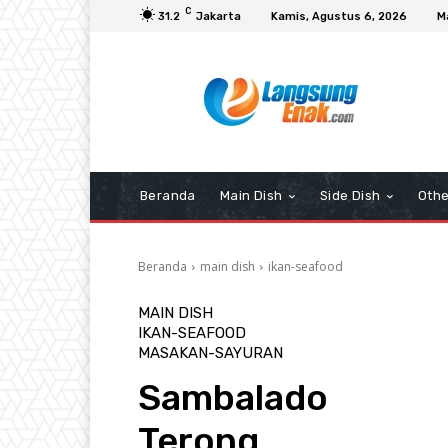
C
31.2
Jakarta
Kamis, Agustus 6, 2026
M
Beranda
Main Dish
Side Dish
Othe
Beranda
main dish
ikan-seafood
MAIN DISH
IKAN-SEAFOOD
MASAKAN-SAYURAN
Sambalado
Terong