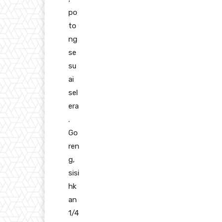
po
to
ng
se
su
ai
sel
era
.
Go
ren
g,
sisi
hk
an
1/4