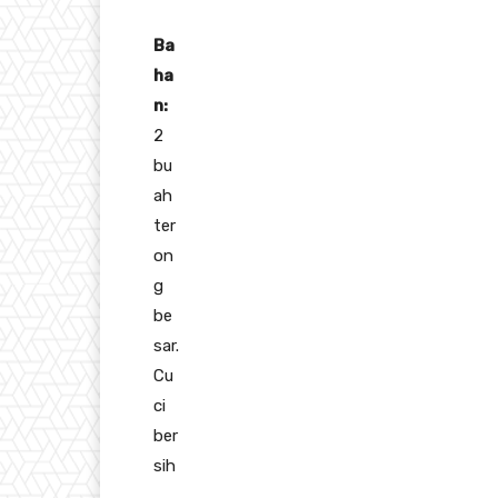
Ba
ha
n:
2
bu
ah
ter
on
g
be
sar.
Cu
ci
ber
sih
,