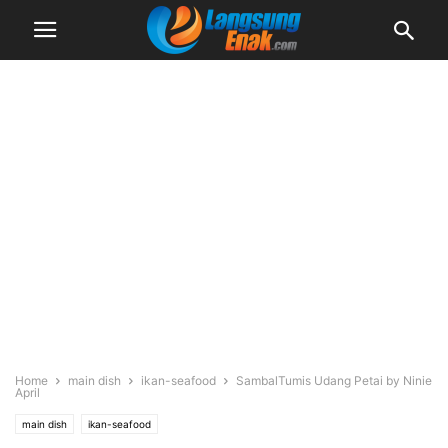
Home
main dish
ikan-seafood
SambalTumis Udang Petai by Ninie
April
main dish
ikan-seafood