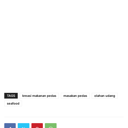
TAGS
kreasi makanan pedas
masakan pedas
olahan udang
seafood