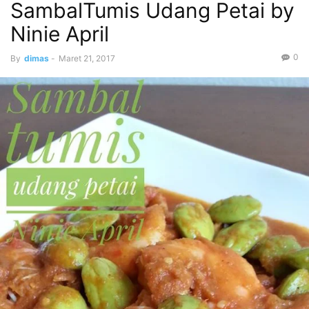
SambalTumis Udang Petai by
Ninie April
0
By
dimas
-
Maret 21, 2017