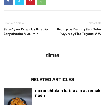
Previous article
Next article
Sate Ayam Krispi by Gustria
Brongkos Daging Sapi Telur
Sary’chacha Muslimin
Puyuh by Fira Triyanti A W
dimas
RELATED ARTICLES
menu chicken katsu ala ala emak
noeh