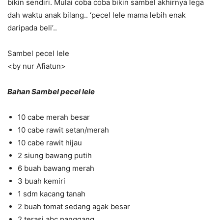
bikin sendiri. Mulai coba coba bikin sambel akhirnya lega
dah waktu anak bilang.. ‘pecel lele mama lebih enak
daripada beli’..
Sambel pecel lele
<by nur Afiatun>
Bahan Sambel pecel lele
10 cabe merah besar
10 cabe rawit setan/merah
10 cabe rawit hijau
2 siung bawang putih
6 buah bawang merah
3 buah kemiri
1 sdm kacang tanah
2 buah tomat sedang agak besar
2 terasi abc panggang