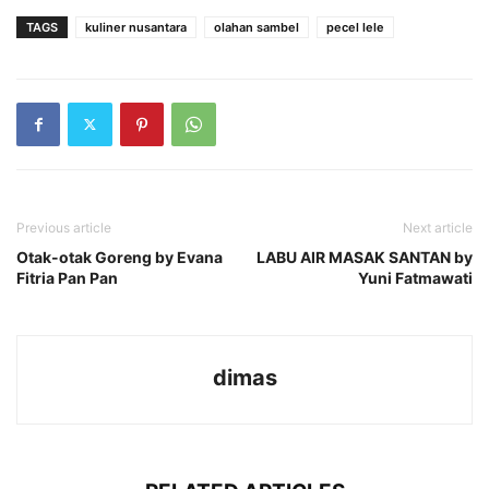
TAGS
kuliner nusantara
olahan sambel
pecel lele
Previous article
Next article
Otak-otak Goreng by Evana
LABU AIR MASAK SANTAN by
Fitria Pan Pan
Yuni Fatmawati
dimas