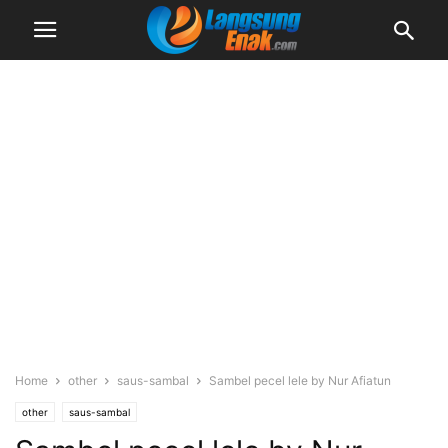
Home
other
saus-sambal
Sambel pecel lele by Nur Afiatun
other
saus-sambal