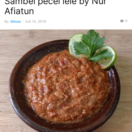
Sambel pecel lele by Nur
Afiatun
0
By
dimas
-
Juli 14, 2019