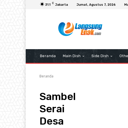
C
31.1
Jakarta
Jumat, Agustus 7, 2026
Ma
Beranda
Main Dish
Side Dish
Othe
Beranda
Sambel
Serai
Desa