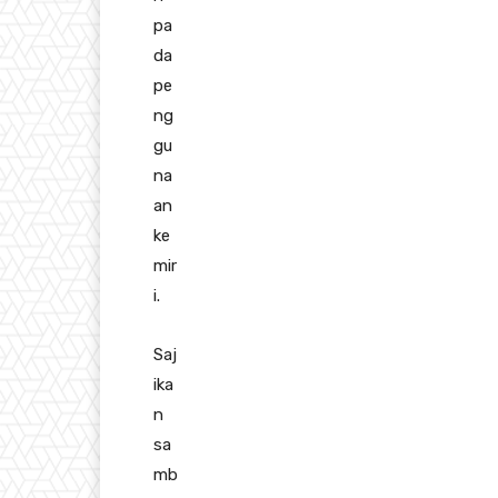
pa
da
pe
ng
gu
na
an
ke
mir
i.
Saj
ika
n
sa
mb