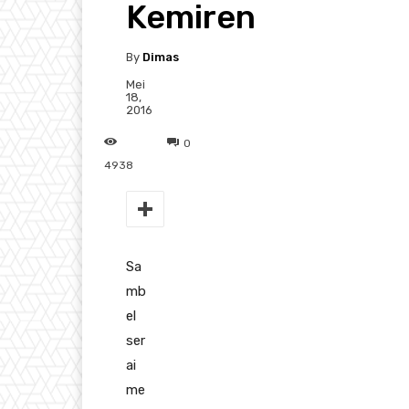
Kemiren
By
Dimas
Mei
18,
2016
0
4938
Sa
mb
el
ser
ai
me