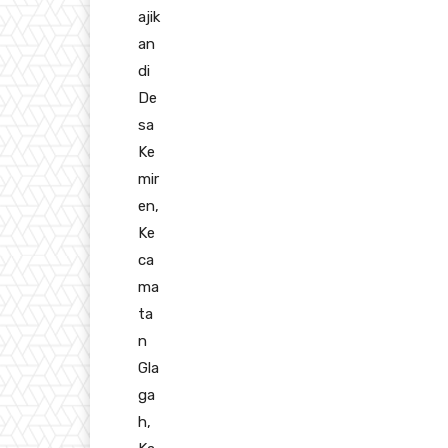
ajik
an
di
De
sa
Ke
mir
en,
Ke
ca
ma
ta
n
Gla
ga
h,