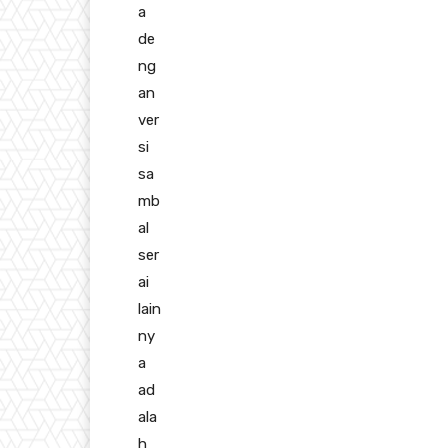
a
de
ng
an
ver
si
sa
mb
al
ser
ai
lain
ny
a
ad
ala
h