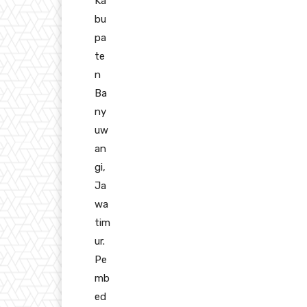
Ka
bu
pa
te
n
Ba
ny
uw
an
gi,
Ja
wa
tim
ur.
Pe
mb
ed