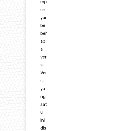
mp
un
yai
be
ber
ap
a
ver
si.
Ver
si
ya
ng
sat
u
ini
dis