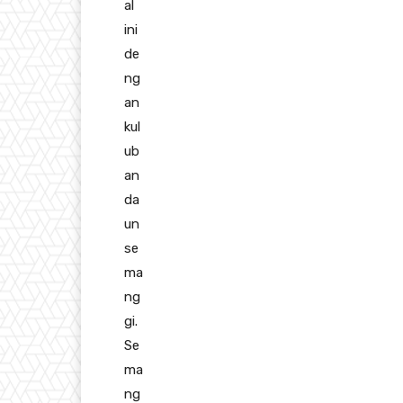
al
ini
de
ng
an
kul
ub
an
da
un
se
ma
ng
gi.
Se
ma
ng