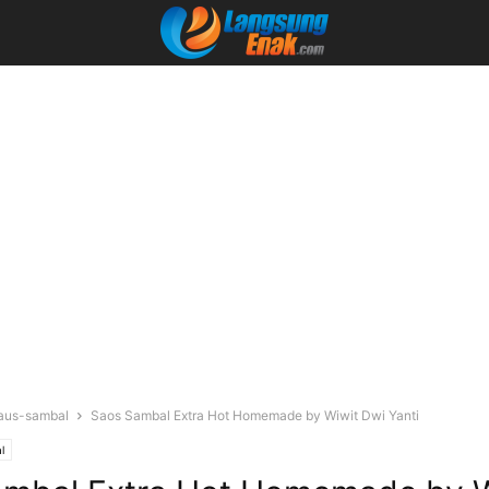
aus-sambal
Saos Sambal Extra Hot Homemade by Wiwit Dwi Yanti
l