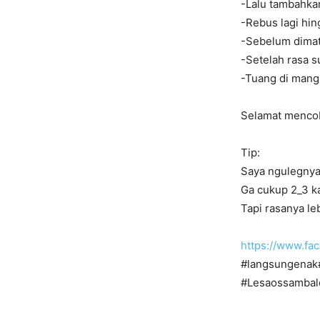
-Lalu tambahka
-Rebus lagi hin
-Sebelum dimati
-Setelah rasa 
-Tuang di mang
Selamat menco
Tip:
Saya ngulegnya
Ga cukup 2_3 ka
Tapi rasanya l
https://www.f
#langsungenak
#Lesaossambal