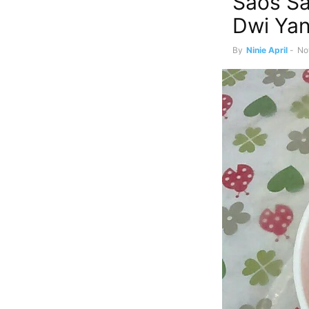
Saos S
Dwi Yan
By
Ninie April
-
No