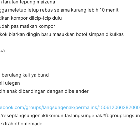
n larutan tepung maizena
gga meletup letup rebus selama kurang lebih 10 menit
kan kompor diicip-icip dulu
sudah pas matikan kompor
kok biarkan dingin baru masukkan botol simpan dikulkas
ba
 berulang kali ya bund
li ulegan
ebih enak dibandingan dengan dibelender
acebook.com/groups/langsungenak/permalink/150612066282060
#reseplangsungenak#komunitaslangsungenak#fbgrouplangsu
extrahothomemade