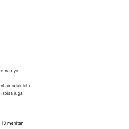
 tomatnya
l air aduk lalu
i (bisa juga
 10 menitan