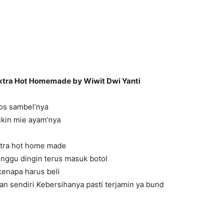
xtra Hot Homemade by Wiwit Dwi Yanti
aos sambel’nya
ikin mie ayam’nya
tra hot home made
nggu dingin terus masuk botol
 kenapa harus beli
nan sendiri Kebersihanya pasti terjamin ya bund