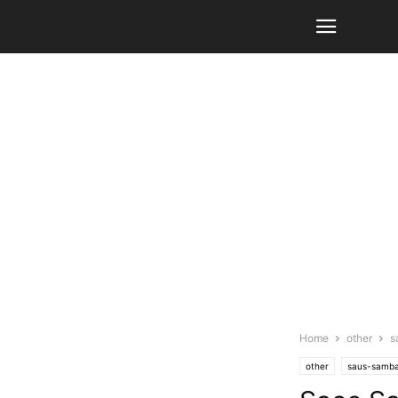
Home
other
s
other
saus-samba