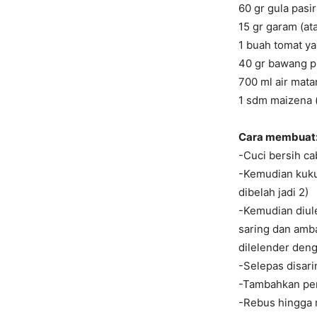
60 gr gula pasi
15 gr garam (at
1 buah tomat y
40 gr bawang p
700 ml air mat
1 sdm maizena (
Cara membuat
-Cuci bersih ca
-Kemudian kuku
dibelah jadi 2)
-Kemudian diule
saring dan ambas
dilelender deng
-Selepas disari
-Tambahkan pere
-Rebus hingga 