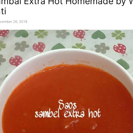
ambal Extra Hot Homemade by W
ti
vember 26, 2018