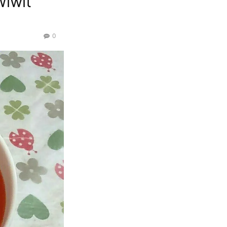
iwit
0