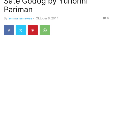
Sate Godog by Yunorini
Pariman
0
By
emma rumawas
-
Oktober 6, 2014