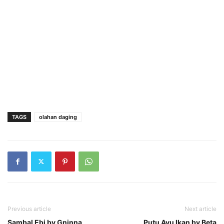
TAGS
olahan daging
Previous article
Next article
Sambal Ebi by Gninna
Putu Ayu Ikan by Beta