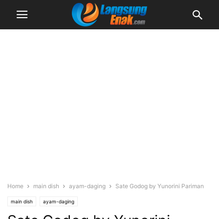
Home
main dish
ayam-daging
Sate Godog by Yunorini Pariman
main dish
ayam-daging