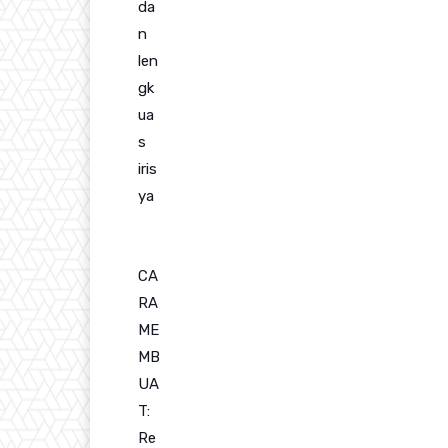
da
n
len
gk
ua
s
iris
ya
CA
RA
ME
MB
UA
T:
Re