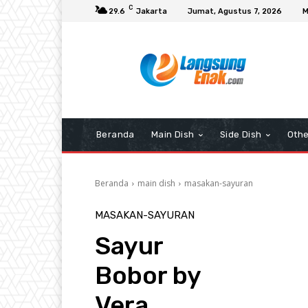
C
29.6
Jakarta
Jumat, Agustus 7, 2026
M
Beranda
Main Dish
Side Dish
Othe
Beranda
main dish
masakan-sayuran
MASAKAN-SAYURAN
Sayur
Bobor by
Vera