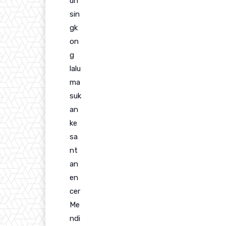
un
sin
gk
on
g
lalu
ma
suk
an
ke
sa
nt
an
en
cer
Me
ndi