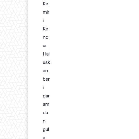
Ke
mir
i
Ke
nc
ur
Hal
usk
an
ber
i
gar
am
da
n
gul
a