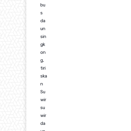
bu
s
da
un
sin
gk
on
g,
tiri
ska
n
Su
wir
su
wir
da