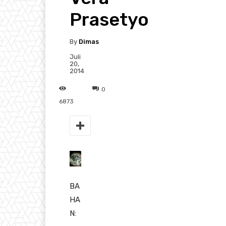
Prasetyo
By
Dimas
Juli
20,
2014
0
6873
BA
HA
N: