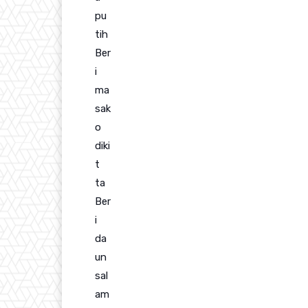
pu
tih
Ber
i
ma
sak
o
diki
t
ta
Ber
i
da
un
sal
am