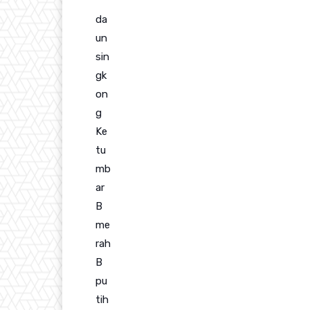
da
un
sin
gk
on
g
Ke
tu
mb
ar
B
me
rah
B
pu
tih