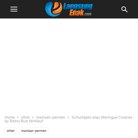
Home
other
manisan-permen
Schuimpjes atau Meringue Cookies
by Retno Bu’e NinNauf
other
manisan-permen