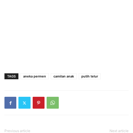
TAGS
aneka permen
camilan anak
putih telur
Previous article
Next article