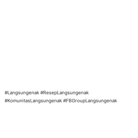
#Langsungenak #ResepLangsungenak
#KomunitasLangsungenak #FBGroupLangsungenak