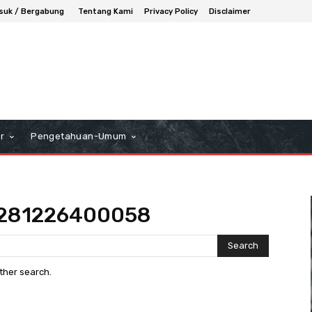
suk / Bergabung
Tentang Kami
Privacy Policy
Disclaimer
r
Pengetahuan-Umum
6281226400058
Search
other search.