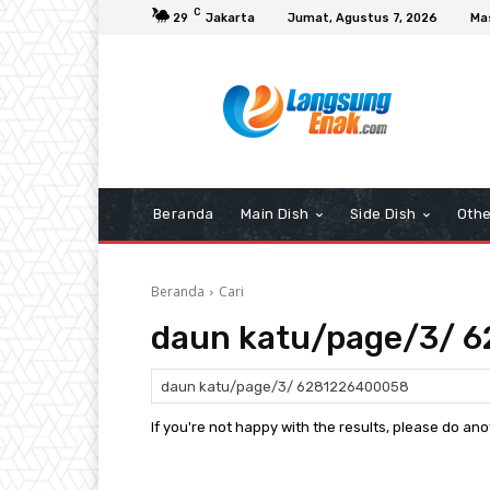
C
29
Jakarta
Jumat, Agustus 7, 2026
Ma
Beranda
Main Dish
Side Dish
Othe
Beranda
Cari
daun katu/page/3/ 
If you're not happy with the results, please do an