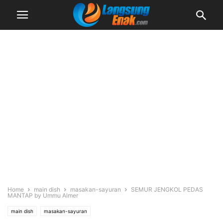
Home
main dish
masakan-sayuran
SEMUR JENGKOL PEDAS
MANTAP by Ummu Almer
main dish
masakan-sayuran