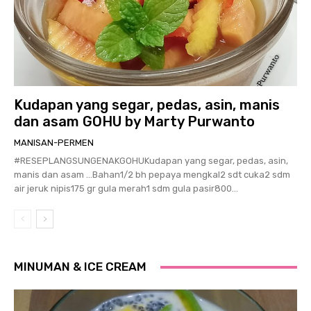
Kudapan yang segar, pedas, asin, manis
dan asam GOHU by Marty Purwanto
MANISAN-PERMEN
#RESEPLANGSUNGENAKGOHUKudapan yang segar, pedas, asin,
manis dan asam …Bahan1/2 bh pepaya mengkal2 sdt cuka2 sdm
air jeruk nipis175 gr gula merah1 sdm gula pasir800...
MINUMAN & ICE CREAM