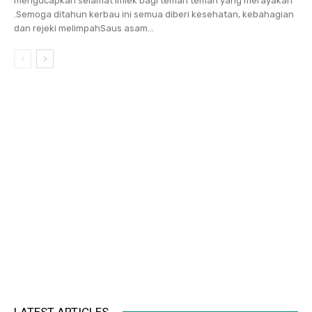
mengucapkan selamat Imlek bagi teman teman yang merayakan
.Semoga ditahun kerbau ini semua diberi kesehatan, kebahagian
dan rejeki melimpahSaus asam...