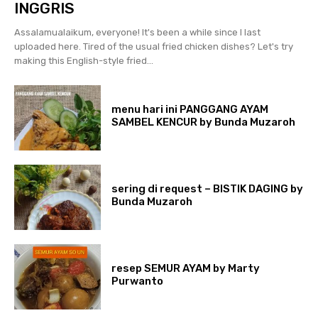
INGGRIS
Assalamualaikum, everyone! It's been a while since I last
uploaded here. Tired of the usual fried chicken dishes? Let's try
making this English-style fried...
menu hari ini PANGGANG AYAM
SAMBEL KENCUR by Bunda Muzaroh
sering di request – BISTIK DAGING by
Bunda Muzaroh
resep SEMUR AYAM by Marty
Purwanto