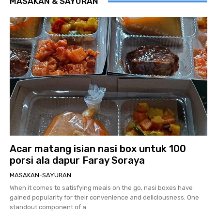
MASAKAN & SAYURAN
Acar matang isian nasi box untuk 100
porsi ala dapur Faray Soraya
MASAKAN-SAYURAN
When it comes to satisfying meals on the go, nasi boxes have
gained popularity for their convenience and deliciousness. One
standout component of a...