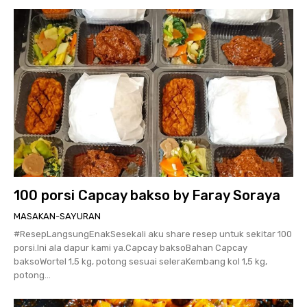
100 porsi Capcay bakso by Faray Soraya
MASAKAN-SAYURAN
#ResepLangsungEnakSesekali aku share resep untuk sekitar 100
porsi.Ini ala dapur kami ya.Capcay baksoBahan Capcay
baksoWortel 1,5 kg, potong sesuai seleraKembang kol 1,5 kg,
potong...