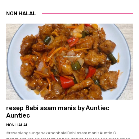
NON HALAL
resep Babi asam manis by Auntiec
Auntiec
NON HALAL
#reseplangsungenak#nonhalalBabi asam manisAuntie C