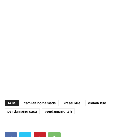
TAGS
camilan homemade
kreasi kue
olahan kue
pendamping susu
pendamping teh