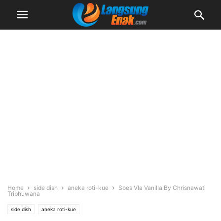
Home
side dish
aneka roti-kue
Soes Vla Vanilla By Chrisnawati
Tribhuwana
side dish
aneka roti-kue