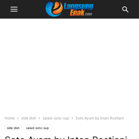
Home
side dish
salad-soto-sup
Soto Ayam by Intan Rostiani
side dish
salad-soto-sup