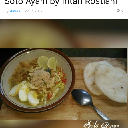
Soto Ayam by Intan Rostiani
0
By
dimas
-
Mei 7, 2017