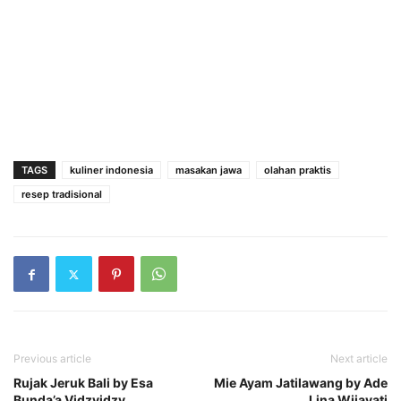
TAGS
kuliner indonesia
masakan jawa
olahan praktis
resep tradisional
Previous article
Next article
Rujak Jeruk Bali by Esa
Mie Ayam Jatilawang by Ade
Bunda’a Vidzvidzy
Lina Wijayati