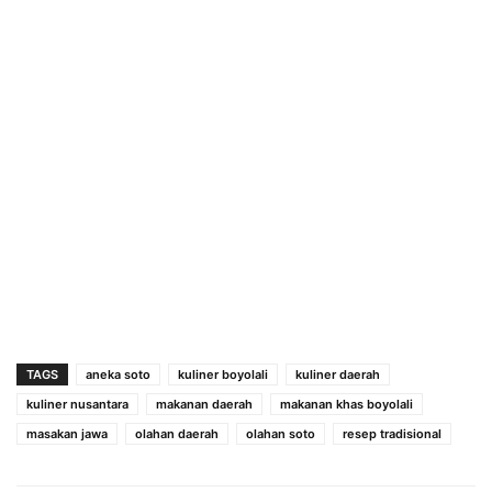
TAGS
aneka soto
kuliner boyolali
kuliner daerah
kuliner nusantara
makanan daerah
makanan khas boyolali
masakan jawa
olahan daerah
olahan soto
resep tradisional