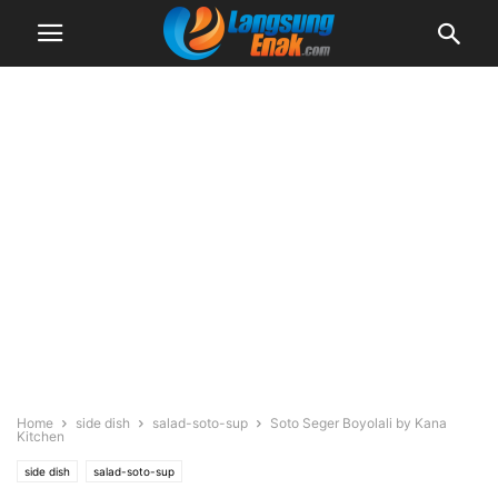
Home
side dish
salad-soto-sup
Soto Seger Boyolali by Kana
Kitchen
side dish
salad-soto-sup