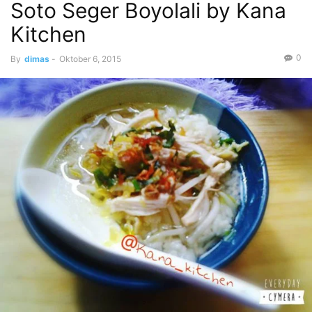
Soto Seger Boyolali by Kana
Kitchen
0
By
dimas
-
Oktober 6, 2015