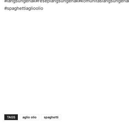
#langsungenak#reseplangsungenak#komunitaslangsungena
#spaghettiaglioolio
TAGS
aglio olio
spaghetti