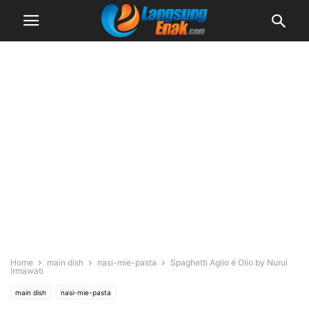
Home
main dish
nasi-mie-pasta
Spaghetti Aglio é Olio by Nurul
Irmawati
main dish
nasi-mie-pasta