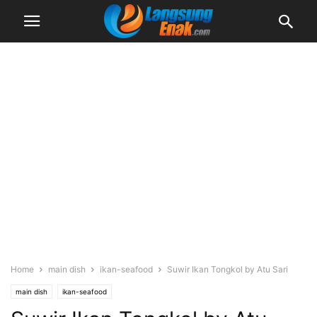
Home
main dish
ikan-seafood
Suwir Ikan Tongkol by Atu Sari
main dish
ikan-seafood