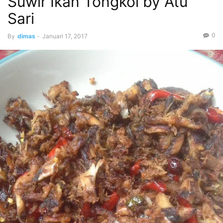
Suwir Ikan Tongkol by Atu
Sari
0
By
dimas
-
Januari 17, 2017