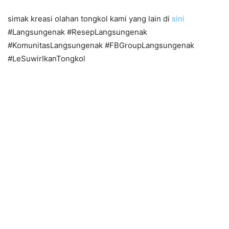
simak kreasi olahan tongkol kami yang lain di
sini
#Langsungenak #ResepLangsungenak
#KomunitasLangsungenak #FBGroupLangsungenak
#LeSuwirIkanTongkol