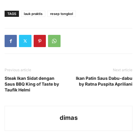
TAGS
lauk praktis
resep tongkol
Previous article
Next article
Steak Ikan Sidat dengan
Ikan Patin Saus Dabu-dabu
Saus BBQ King of Taste by
by Ratna Puspita Apriliani
Taufik Helmi
dimas