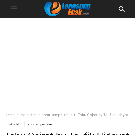
Home
main dish
tahu-tempe-telur
Tahu Gejrot by Taufik Hidayat
main dish
tahu-tempe-telur