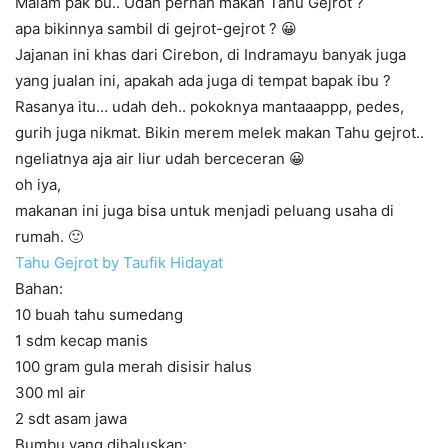
Malam pak bu.. Udah pernah makan Tahu Gejrot ?
apa bikinnya sambil di gejrot-gejrot ? 😀
Jajanan ini khas dari Cirebon, di Indramayu banyak juga
yang jualan ini, apakah ada juga di tempat bapak ibu ?
Rasanya itu… udah deh.. pokoknya mantaaappp, pedes,
gurih juga nikmat. Bikin merem melek makan Tahu gejrot..
ngeliatnya aja air liur udah berceceran 😀
oh iya,
makanan ini juga bisa untuk menjadi peluang usaha di
rumah. 🙂
Tahu Gejrot by Taufik Hidayat
Bahan:
10 buah tahu sumedang
1 sdm kecap manis
100 gram gula merah disisir halus
300 ml air
2 sdt asam jawa
Bumbu yang dihaluskan: