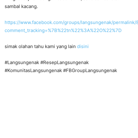
sambal kacang.
https://www.facebook.com/groups/langsungenak/permalink
comment_tracking=%7B%22tn%22%3A%22O%22%7D
simak olahan tahu kami yang lain
disini
#Langsungenak #ResepLangsungenak
#KomunitasLangsungenak #FBGroupLangsungenak