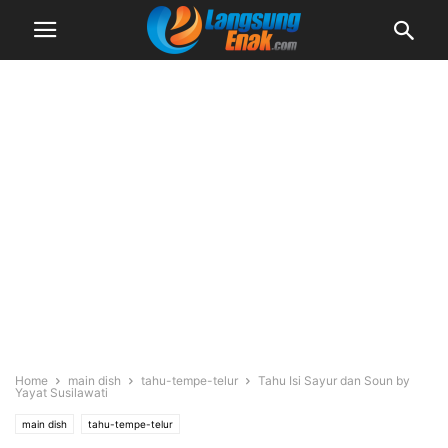
Home
main dish
tahu-tempe-telur
Tahu Isi Sayur dan Soun by
Yayat Susilawati
main dish
tahu-tempe-telur