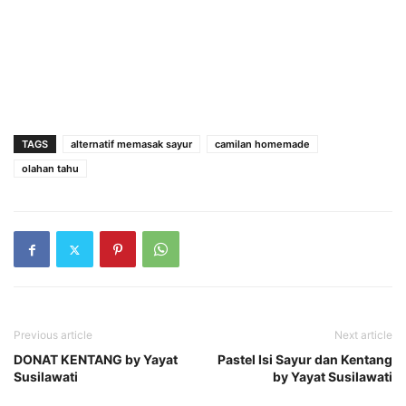
TAGS
alternatif memasak sayur
camilan homemade
olahan tahu
Previous article
Next article
DONAT KENTANG by Yayat
Pastel Isi Sayur dan Kentang
Susilawati
by Yayat Susilawati