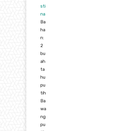
sti
na
Ba
ha
n:
2
bu
ah
ta
hu
pu
tih
Ba
wa
ng
pu