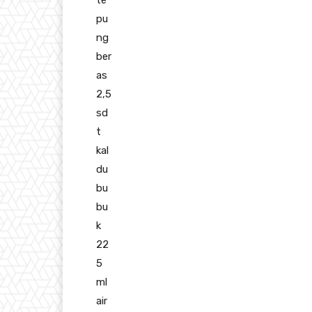
te
pu
ng
ber
as
2,5
sd
t
kal
du
bu
bu
k
22
5
ml
air