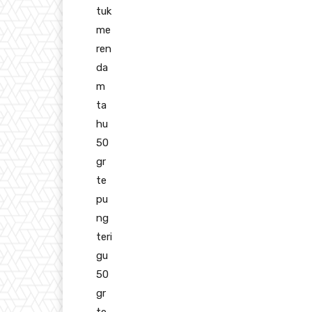
tuk
me
ren
da
m
ta
hu
50
gr
te
pu
ng
teri
gu
50
gr