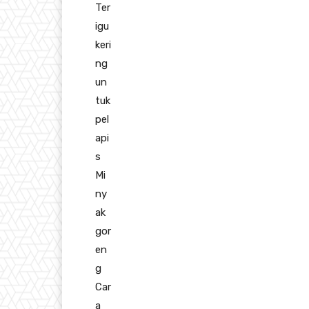
Ter
igu
keri
ng
un
tuk
pel
api
s
Mi
ny
ak
gor
en
g
Car
a