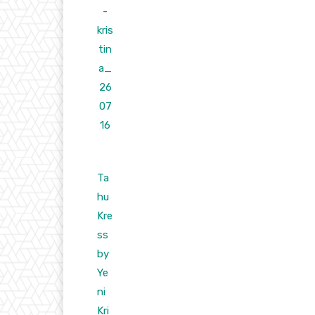
Ta
hu
Kre
ss
by
Ye
ni
Kri