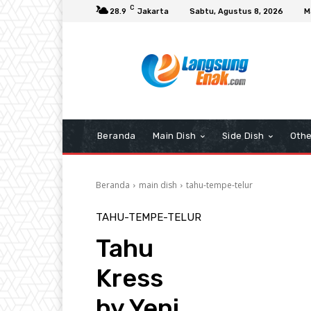
C
28.9
Jakarta
Sabtu, Agustus 8, 2026
M
Beranda
Main Dish
Side Dish
Othe
Beranda
main dish
tahu-tempe-telur
TAHU-TEMPE-TELUR
Tahu
Kress
by Yeni