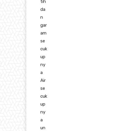
tih
da
n
gar
am
se
cuk
up
ny
a
Air
se
cuk
up
ny
a
un