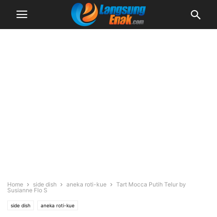
Home
side dish
aneka roti-kue
Tart Mocca Putih Telur by
Susianne Flo S
side dish
aneka roti-kue