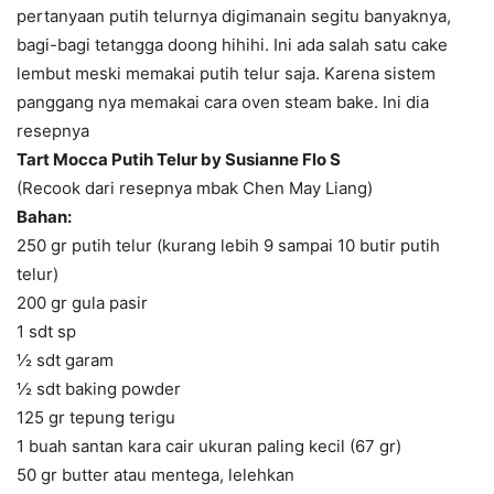
pertanyaan putih telurnya digimanain segitu banyaknya,
bagi-bagi tetangga doong hihihi. Ini ada salah satu cake
lembut meski memakai putih telur saja. Karena sistem
panggang nya memakai cara oven steam bake. Ini dia
resepnya
Tart Mocca Putih Telur by Susianne Flo S
(Recook dari resepnya mbak Chen May Liang)
Bahan:
250 gr putih telur (kurang lebih 9 sampai 10 butir putih
telur)
200 gr gula pasir
1 sdt sp
½ sdt garam
½ sdt baking powder
125 gr tepung terigu
1 buah santan kara cair ukuran paling kecil (67 gr)
50 gr butter atau mentega, lelehkan