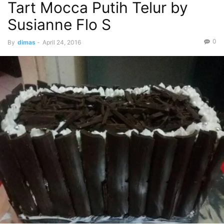
Tart Mocca Putih Telur by
Susianne Flo S
0
By
dimas
-
April 24, 2016