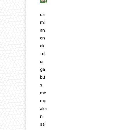
ca
mil
an
en
ak
tel
ur
ga
bu
s
me
rup
aka
n
sal