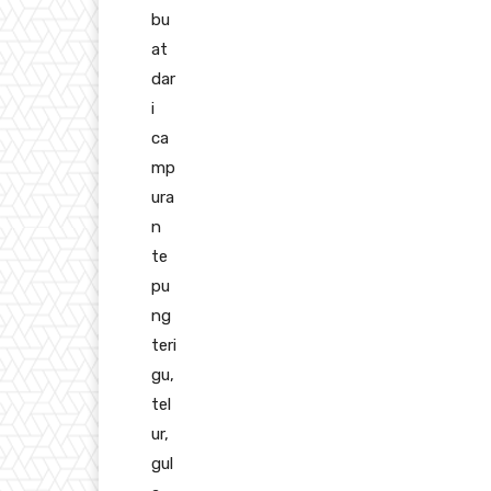
bu
at
dar
i
ca
mp
ura
n
te
pu
ng
teri
gu,
tel
ur,
gul