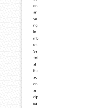
on
an
ya
ng
le
mb
ut.
Se
tel
ah
itu,
ad
on
an
dip
ipi