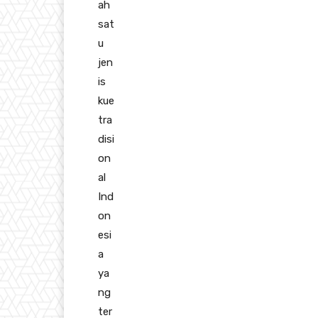
ah
sat
u
jen
is
kue
tra
disi
on
al
Ind
on
esi
a
ya
ng
ter