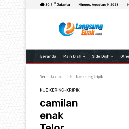
C
30.7
Jakarta
Minggu, Agustus 9, 2026
Beranda
Main Dish
Side Dish
Othe
Beranda
side dish
kue kering-kripik
KUE KERING-KRIPIK
camilan
enak
Telor