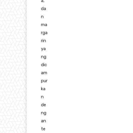
a,
da
n
ma
rga
rin
ya
ng
dic
am
pur
ka
n
de
ng
an
te