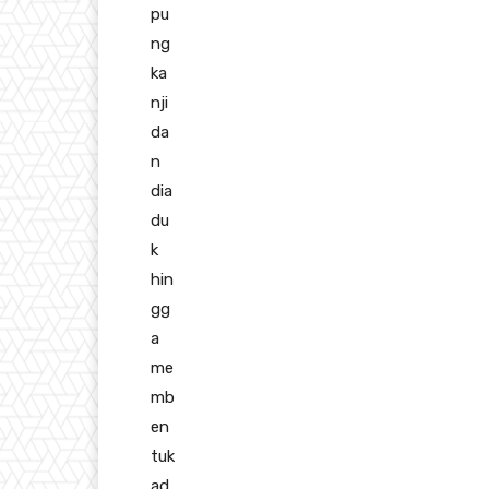
pu
ng
ka
nji
da
n
dia
du
k
hin
gg
a
me
mb
en
tuk
ad