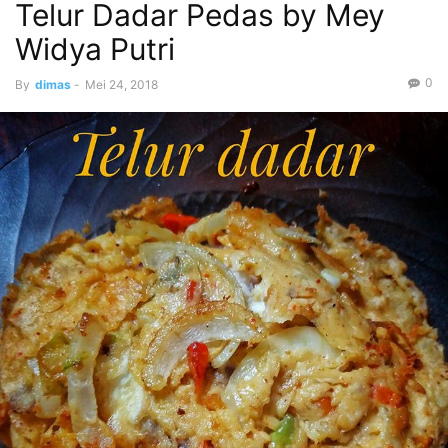
Telur Dadar Pedas by Mey
Widya Putri
0
By
dimas
-
Mei 24, 2018