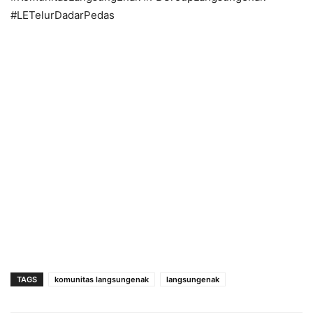
#LETelurDadarPedas
TAGS
komunitas langsungenak
langsungenak