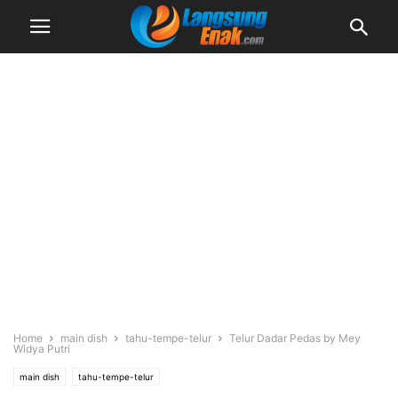
Home
main dish
tahu-tempe-telur
Telur Dadar Pedas by Mey
Widya Putri
main dish
tahu-tempe-telur