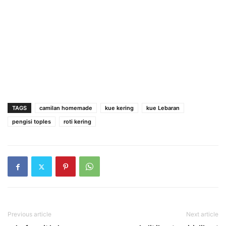
TAGS
camilan homemade
kue kering
kue Lebaran
pengisi toples
roti kering
Previous article
Next article