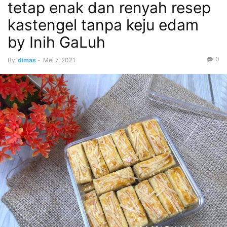
tetap enak dan renyah resep
kastengel tanpa keju edam
by Inih GaLuh
0
By
dimas
-
Mei 7, 2021