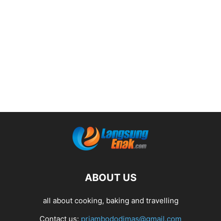
ABOUT US
all about cooking, baking and travelling
Contact us:
priambododimas@gmail.com