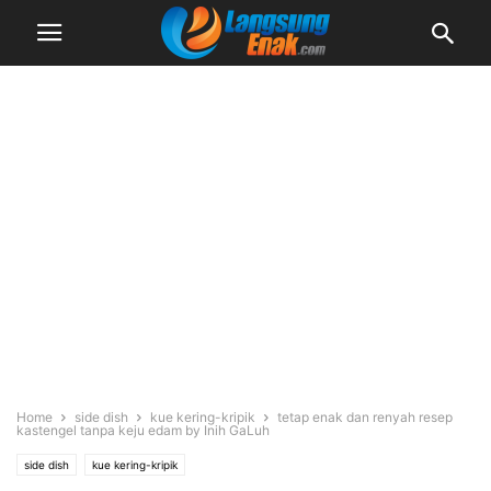
Home
side dish
kue kering-kripik
tetap enak dan renyah resep
kastengel tanpa keju edam by Inih GaLuh
side dish
kue kering-kripik