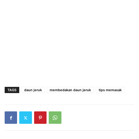
TAGS
daun jeruk
membedakan daun jeruk
tips memasak