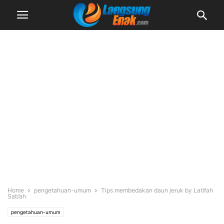
Home
pengetahuan-umum
Tips membedakan daun jeruk by Latifah
Sab’ah
pengetahuan-umum