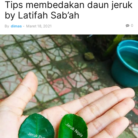
Tips membedakan daun jeruk
by Latifah Sab’ah
0
By
dimas
-
Maret 18, 2021