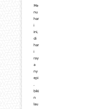
Me
nu
har
i
ini,
di
har
i
ray
a
ny
epi
,
biki
n
lau