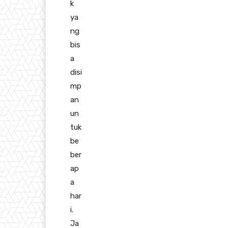
k
ya
ng
bis
a
disi
mp
an
un
tuk
be
ber
ap
a
har
i.
Ja