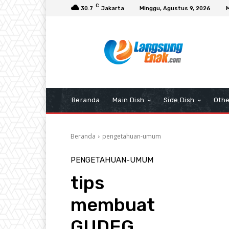
C
30.7
Jakarta
Minggu, Agustus 9, 2026
Beranda
Main Dish
Side Dish
Othe
Beranda
pengetahuan-umum
PENGETAHUAN-UMUM
tips
membuat
GUDEG