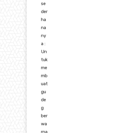
se
der
ha
na
ny
a :
Un
tuk
me
mb
uat
gu
de
g
ber
wa
rna