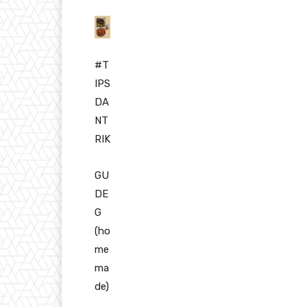
#T
IPS
DA
NT
RIK
GU
DE
G
(ho
me
ma
de)