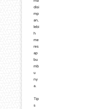
ma
disi
mp
an,
lebi
h
me
res
ap
bu
mb
u
ny
a.
Tip
s