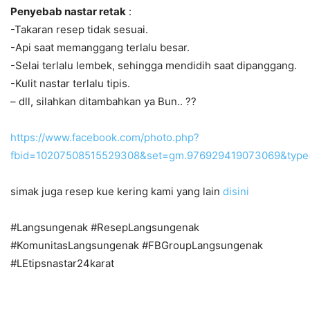
Penyebab nastar retak
:
-Takaran resep tidak sesuai.
-Api saat memanggang terlalu besar.
-Selai terlalu lembek, sehingga mendidih saat dipanggang.
-Kulit nastar terlalu tipis.
– dll, silahkan ditambahkan ya Bun.. ??
https://www.facebook.com/photo.php?
fbid=10207508515529308&set=gm.976929419073069&type
simak juga resep kue kering kami yang lain
disini
#Langsungenak #ResepLangsungenak
#KomunitasLangsungenak #FBGroupLangsungenak
#LEtipsnastar24karat