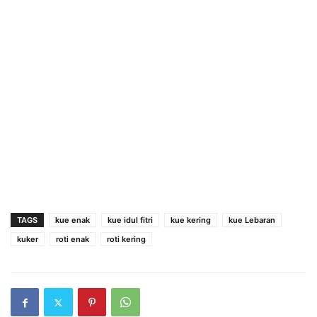
TAGS
kue enak
kue idul fitri
kue kering
kue Lebaran
kuker
roti enak
roti kering