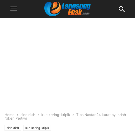
Home
side dish
kue kering-kripik
Tips Nastar 24 karat by Indah
Niken Pertiwi
side dish
kue kering-kripik