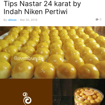
Tips Nastar 24 karat by
Indah Niken Pertiwi
0
By
dimas
-
Mei 30, 2016