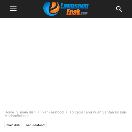
Home
main dish
ikan-seafood
Tongkol Tahu Kuah Santan by Euis
MariamBebeph
main dish
ikan-seafood