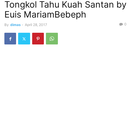
Tongkol Tahu Kuah Santan by
Euis MariamBebeph
0
By
dimas
-
April 28, 2017