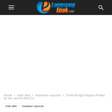
Home
main dish
masakan-sayuran
Tumis Bunga Pepaya Pedas
by Ine JennYa MaCca
main dish
masakan-sayuran