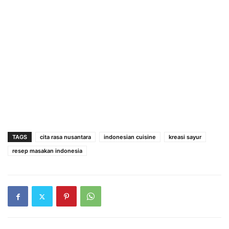
TAGS
cita rasa nusantara
indonesian cuisine
kreasi sayur
resep masakan indonesia