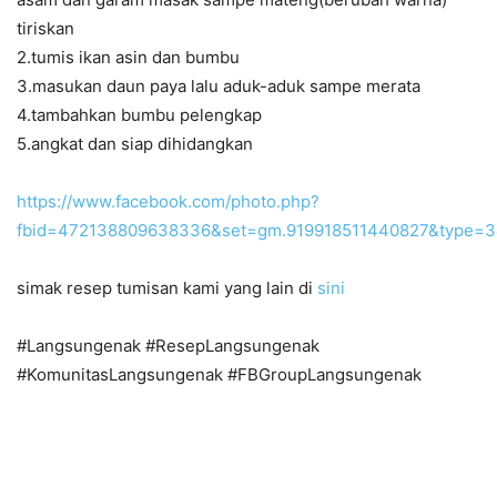
tiriskan
2.tumis ikan asin dan bumbu
3.masukan daun paya lalu aduk-aduk sampe merata
4.tambahkan bumbu pelengkap
5.angkat dan siap dihidangkan
https://www.facebook.com/photo.php?
fbid=472138809638336&set=gm.919918511440827&type=3
simak resep tumisan kami yang lain di
sini
#Langsungenak #ResepLangsungenak
#KomunitasLangsungenak #FBGroupLangsungenak