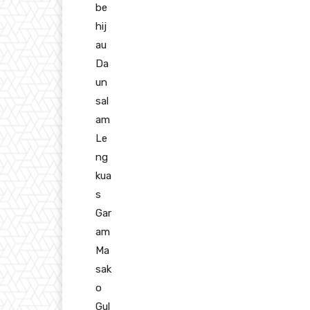
be
hij
au
Da
un
sal
am
Le
ng
kua
s
Gar
am
Ma
sak
o
Gul