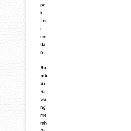
po
k
Ter
i
me
da
n
Bu
mb
u :
Ba
wa
ng
me
rah