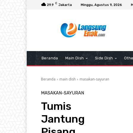
C
29.9
Jakarta
Minggu, Agustus 9, 2026
M
Beranda
Main Dish
Side Dish
Othe
Beranda
main dish
masakan-sayuran
MASAKAN-SAYURAN
Tumis
Jantung
Pisang