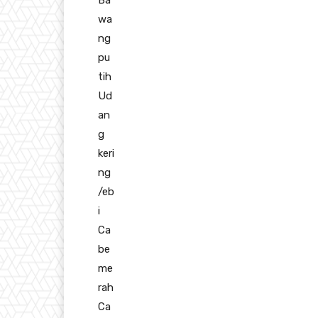
Ba
wa
ng
pu
tih
Ud
an
g
keri
ng
/eb
i
Ca
be
me
rah
Ca