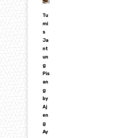
Tu
mi
s
Ja
nt
un
g
Pis
an
g
by
Aj
en
g
Ay