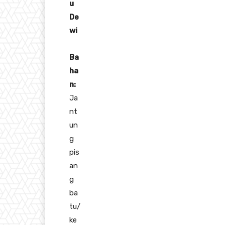
u
De
wi
Ba
ha
n:
Ja
nt
un
g
pis
an
g
ba
tu/
ke