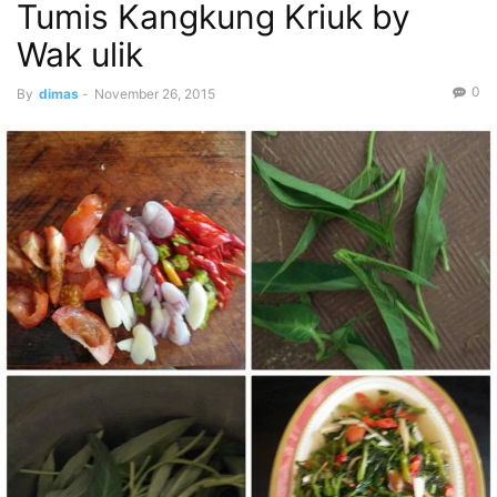
Tumis Kangkung Kriuk by
Wak ulik
0
By
dimas
-
November 26, 2015