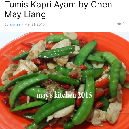
Tumis Kapri Ayam by Chen
May Liang
0
By
dimas
-
Mei 21, 2015