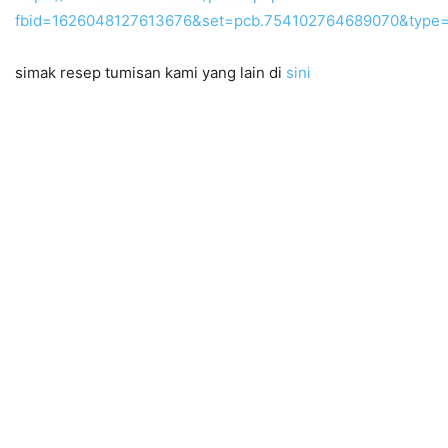
fbid=1626048127613676&set=pcb.754102764689070&type=
simak resep tumisan kami yang lain di
sini