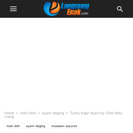
Home
main dish
ayam-daging
Tumis Kapri Ayam by Chen May
Liang
main dish
ayam-daging
masakan-sayuran