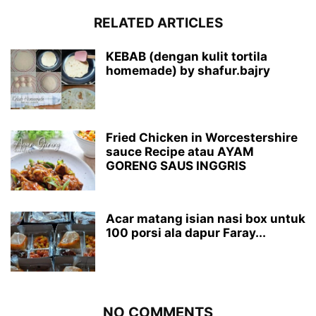
RELATED ARTICLES
KEBAB (dengan kulit tortila
homemade) by shafur.bajry
Fried Chicken in Worcestershire
sauce Recipe atau AYAM
GORENG SAUS INGGRIS
Acar matang isian nasi box untuk
100 porsi ala dapur Faray...
NO COMMENTS