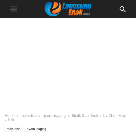
Home
main dish
ayam-daging
Bistik Sapi Brokoli by Chen May
Liang
main dish
ayam-daging