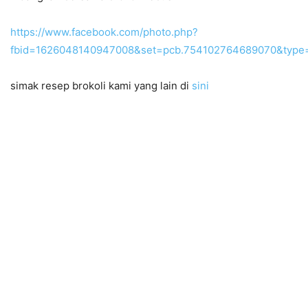
https://www.facebook.com/photo.php?
fbid=1626048140947008&set=pcb.754102764689070&type=
simak resep brokoli kami yang lain di
sini