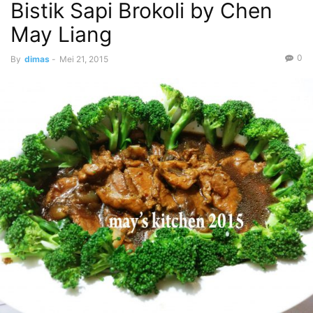
Bistik Sapi Brokoli by Chen
May Liang
0
By
dimas
-
Mei 21, 2015