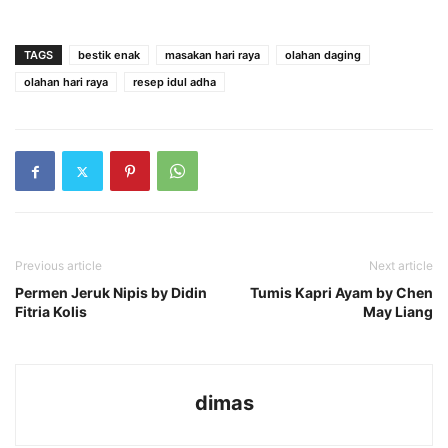
TAGS
bestik enak
masakan hari raya
olahan daging
olahan hari raya
resep idul adha
Previous article
Next article
Permen Jeruk Nipis by Didin
Tumis Kapri Ayam by Chen
Fitria Kolis
May Liang
dimas