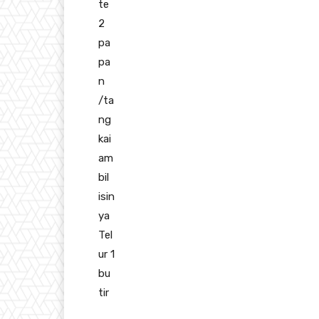
te
2
pa
pa
n
/ta
ng
kai
am
bil
isin
ya
Tel
ur 1
bu
tir