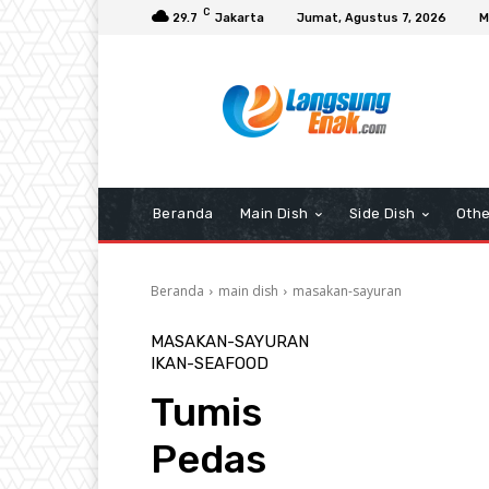
C
29.7
Jakarta
Jumat, Agustus 7, 2026
M
Beranda
Main Dish
Side Dish
Othe
Beranda
main dish
masakan-sayuran
MASAKAN-SAYURAN
IKAN-SEAFOOD
Tumis
Pedas