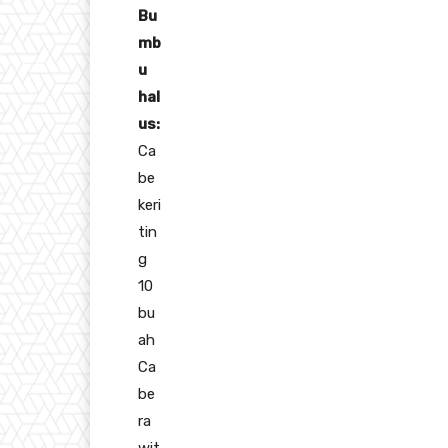
Bu
mb
u
hal
us:
Ca
be
keri
tin
g
10
bu
ah
Ca
be
ra