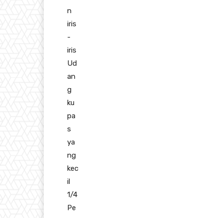
n
iris
-
iris
Ud
an
g
ku
pa
s
ya
ng
kec
il
1/4
Pe