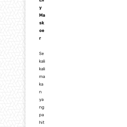
Lil
y
Ma
sk
oe
r
Se
kali
kali
ma
ka
n
ya
ng
pa
hit