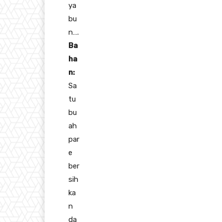
ya
bu
n….
Ba
ha
n:
Sa
tu
bu
ah
par
e
ber
sih
ka
n
da