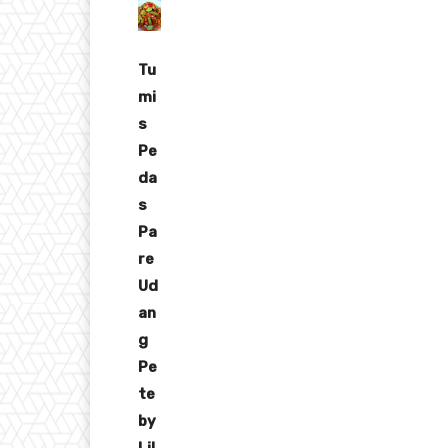
Tu
mi
s
Pe
da
s
Pa
re
Ud
an
g
Pe
te
by