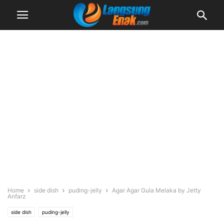
Home
side dish
puding-jelly
Agar Agar Gula Melaka by Jetty
Anfarz
side dish
puding-jelly