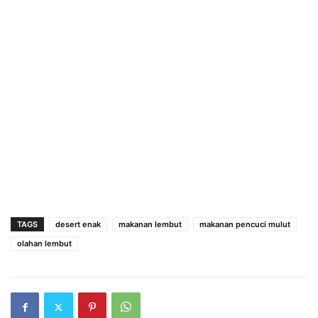
TAGS
desert enak
makanan lembut
makanan pencuci mulut
olahan lembut