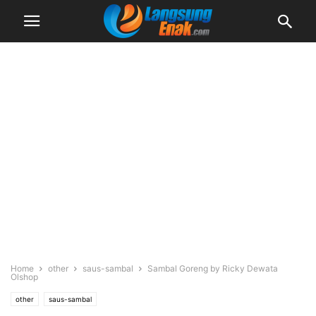
Home
other
saus-sambal
Sambal Goreng by Ricky Dewata
Olshop
other
saus-sambal