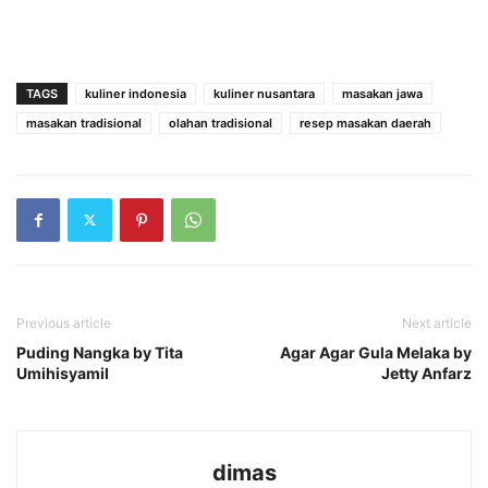
TAGS
kuliner indonesia
kuliner nusantara
masakan jawa
masakan tradisional
olahan tradisional
resep masakan daerah
Previous article
Next article
Puding Nangka by Tita
Agar Agar Gula Melaka by
Umihisyamil
Jetty Anfarz
dimas