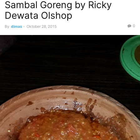
Sambal Goreng by Ricky
Dewata Olshop
0
By
dimas
-
Oktober 28, 2015