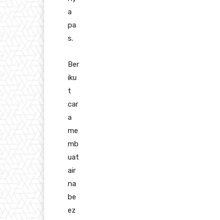
a
pa
s.
Ber
iku
t
car
a
me
mb
uat
air
na
be
ez