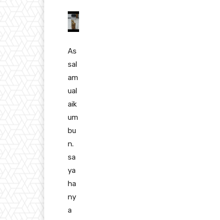
As
sal
am
ual
aik
um
bu
n.
sa
ya
ha
ny
a