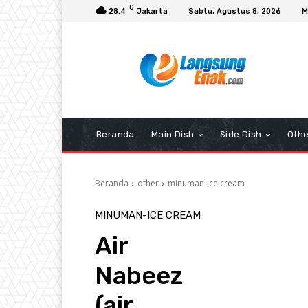
C
28.4
Jakarta
Sabtu, Agustus 8, 2026
M
Beranda
Main Dish
Side Dish
Othe
Beranda
other
minuman-ice cream
MINUMAN-ICE CREAM
Air
Nabeez
(air