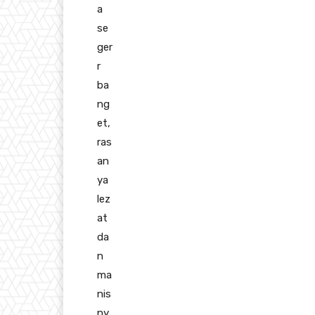
a
se
ger
r
ba
ng
et,
ras
an
ya
lez
at
da
n
ma
nis
ny