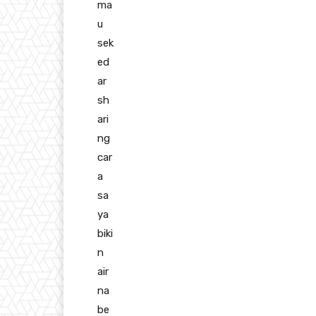
ma
u
sek
ed
ar
sh
ari
ng
car
a
sa
ya
biki
n
air
na
be