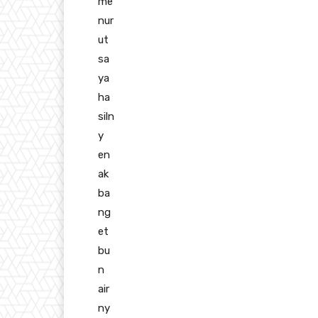
me
nur
ut
sa
ya
ha
siln
y
en
ak
ba
ng
et
bu
n
air
ny