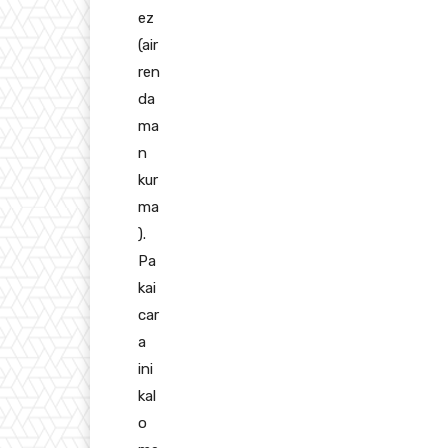
ez
(air
ren
da
ma
n
kur
ma
).
Pa
kai
car
a
ini
kal
o