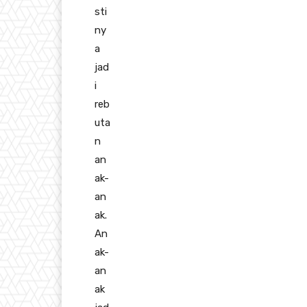
sti
ny
a
jad
i
reb
uta
n
an
ak-
an
ak.
An
ak-
an
ak