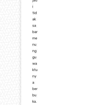
jad
i
tid
ak
sa
bar
me
nu
ng
gu
wa
ktu
ny
a
ber
bu
ka.