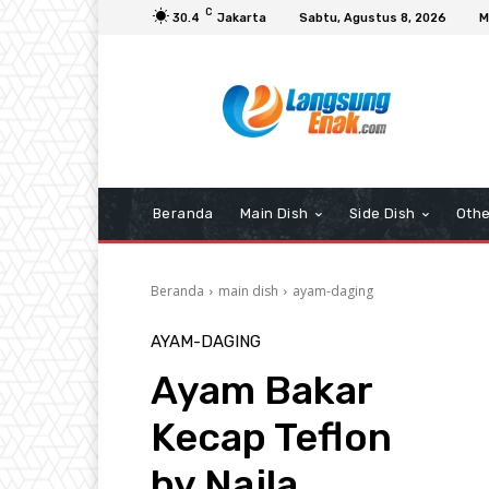
C
30.4
Jakarta
Sabtu, Agustus 8, 2026
M
Beranda
Main Dish
Side Dish
Othe
Beranda
main dish
ayam-daging
AYAM-DAGING
Ayam Bakar
Kecap Teflon
by Najla