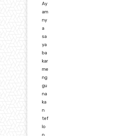
Ay
am
ny
a
sa
ya
ba
kar
me
ng
gu
na
ka
n
tef
lo
n