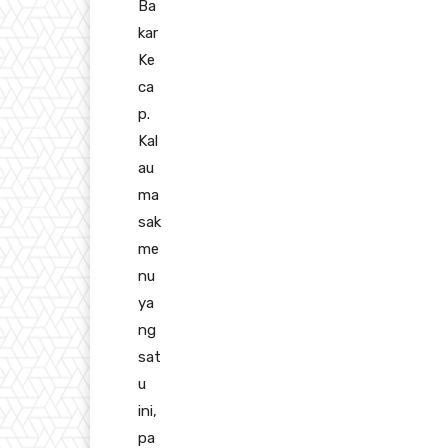
Ba
kar
Ke
ca
p.
Kal
au
ma
sak
me
nu
ya
ng
sat
u
ini,
pa