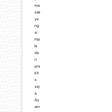
ma
sak
ya
ng
si
mp
le
da
n
pra
kti
s
saj
a.
Ay
am