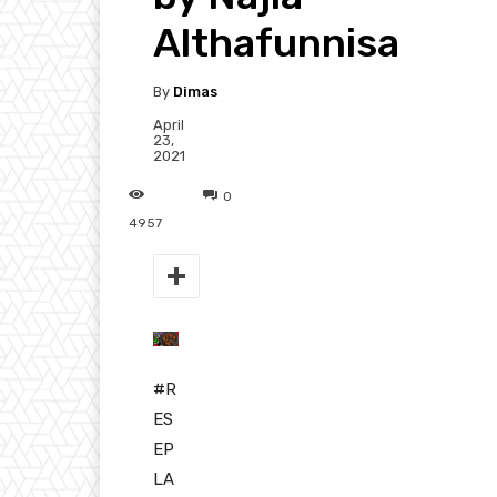
Althafunnisa
By
Dimas
April
23,
2021
0
4957
#R
ES
EP
LA