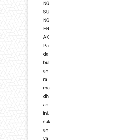
NG
SU
NG
EN
AK
Pa
da
bul
an
ra
ma
dh
an
ini,
suk
an
ya