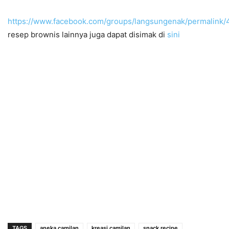
https://www.facebook.com/groups/langsungenak/permalink
resep brownis lainnya juga dapat disimak di
sini
TAGS
aneka camilan
kreasi camilan
snack recipe