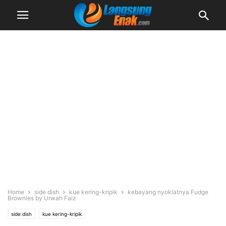
Home
side dish
kue kering-kripik
kebayang nyoklatnya Fudge
Brownies by Urwah Faiz
side dish
kue kering-kripik